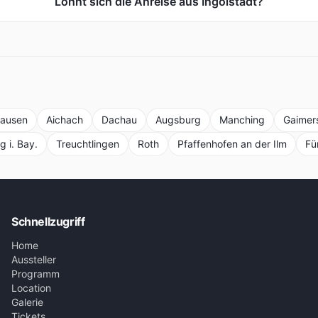
Lohnt sich die Anreise aus Ingolstadt?
ausen
Aichach
Dachau
Augsburg
Manching
Gaimer
 i. Bay.
Treuchtlingen
Roth
Pfaffenhofen an der Ilm
Fü
Schnellzugriff
Home
Aussteller
Programm
Location
Galerie
Tickets