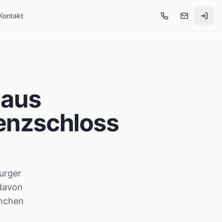
Kontakt
 aus
enzschloss
urger
 davon
ünchen