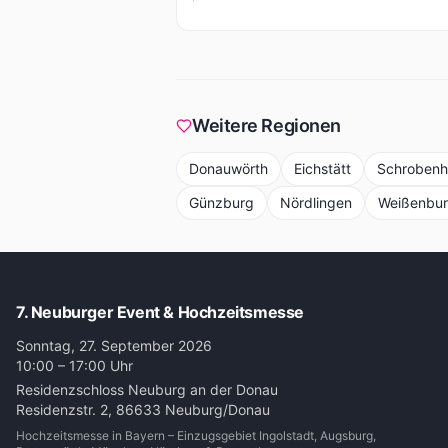
Weitere Regionen
Donauwörth
Eichstätt
Schrobenh
Günzburg
Nördlingen
Weißenburg
7. Neuburger Event & Hochzeitsmesse
Sonntag, 27. September 2026
10:00 – 17:00 Uhr
Residenzschloss Neuburg an der Donau
Residenzstr. 2, 86633 Neuburg/Donau
Hochzeitsmesse in Bayern – Einzugsgebiet Ingolstadt, Augsburg,