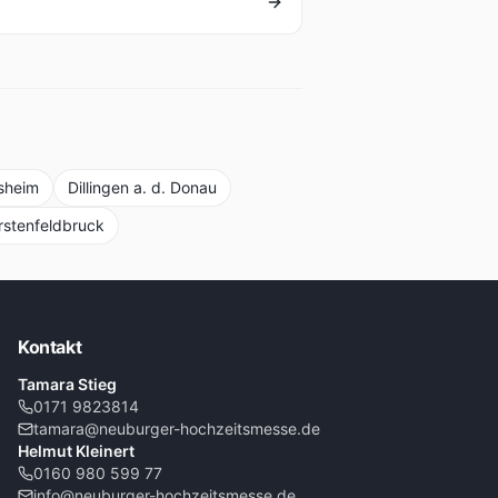
sheim
Dillingen a. d. Donau
rstenfeldbruck
Kontakt
Tamara Stieg
0171 9823814
tamara@neuburger-hochzeitsmesse.de
Helmut Kleinert
0160 980 599 77
info@neuburger-hochzeitsmesse.de