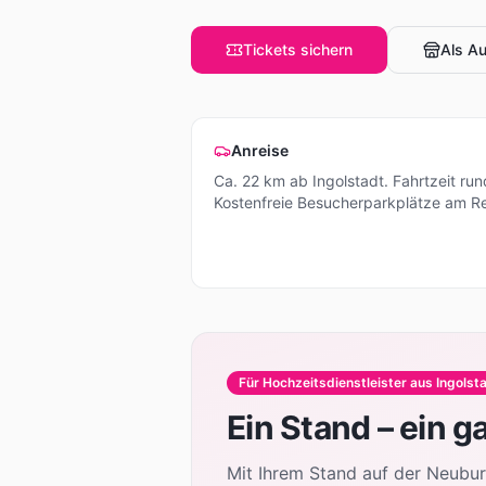
Tickets sichern
Als Au
Anreise
Ca.
22
km ab
Ingolstadt
.
Fahrtzeit ru
Kostenfreie Besucherparkplätze am R
Für Hochzeitsdienstleister aus
Ingolst
Ein Stand – ein g
Mit Ihrem Stand auf der Neubu